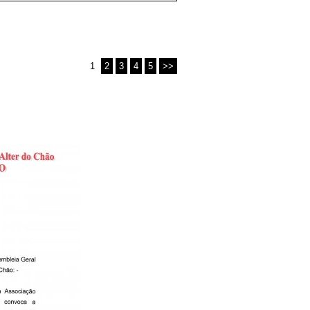
1
2
3
4
5
>>