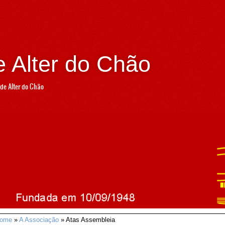
 Alter do Chão
de Alter do Chão
ome
»
A Associação
» Atas Assembleia