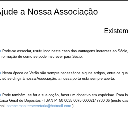
jude a Nossa Associação
Existem vá
Pode-se associar, usufruindo neste caso das vantagens inerentes ao Sócio,
informação de como se pode inscrever para Sócio;
Nesta época de Verão são sempre necessários alguns artigos, entre os qu
É só se dirigir à nossa Associação, a nossa porta está sempre aberta;
Pode também, se for a sua opção, fazer um donativo em espécime. Para i
Caixa Geral de Depósitos - IBAN PT50 0035 0075 00002147730 06 (neste caso s
mail
bombeirosaltersecretaria@hotmail.com
).