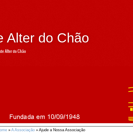
 Alter do Chão
de Alter do Chão
ome
»
A Associação
» Ajude a Nossa Associação